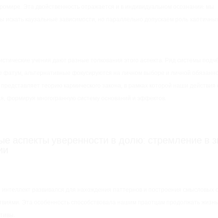
ромире. Эта двойственность отражается и в индивидуальном осознании: мы
 искать каузальные зависимости, но параллельно допускаем роль хаотичны
истические учения дают разные толкования этого аспекта. Ряд системы подч
 фатум, альтернативные фокусируются на личном выборе и личной обязанно
 представляет теорию кармического закона, в рамках которой наши действи
я, формируя многогранную систему оснований и эффектов.
ые аспекты уверенности в долю: стремление в з
ии
 интеллект развивался для нахождения паттернов и построения смысловых
виями. Эта особенность способствовала нашим праотцам продолжать жизнь
ктивы.