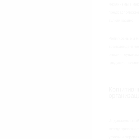
механизмы в мак
предрасположены
вулкан казино.
Религиозные и м
трансцендентное
онлайн. Буддизм
грядущие явлени
Когнитивн
организац
Индивидуальный
между происшест
угрозы и перспе