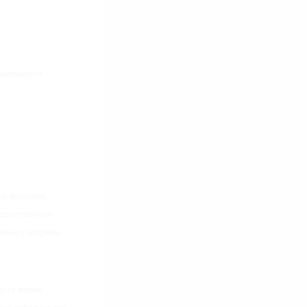
ависимости
и группами.
 собственного
жены к теориям
ости жизни