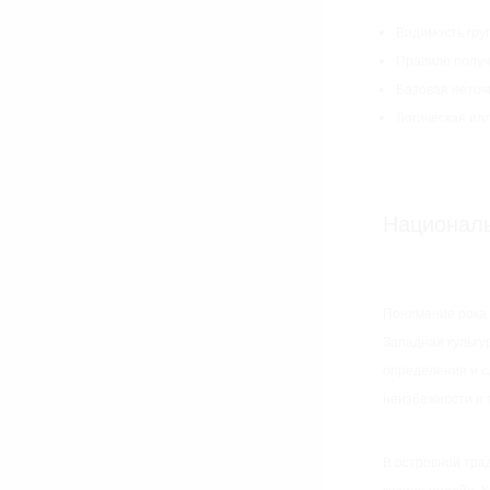
Видимость гру
Правило получ
Базовая неточ
Логическая ил
Националь
Понимание рока 
Западная культу
определения и с
неизбежности и 
В островной тра