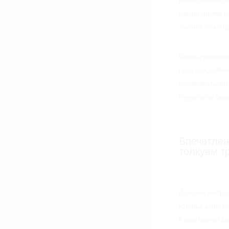
казино онлайн. 
с концепциями р
законов, по кот
Работы раскрыва
предопределённо
индивидуальном 
и ответы на сюр
Впечатлен
толкуем т
Иллюзия контрол
которые действи
в авантюрных за