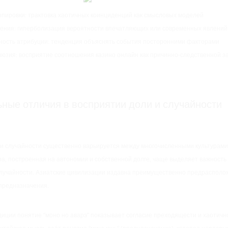
ппировки: трактовка хаотичных коинциденций как смысловых моделей
ения: гиперболизация вероятности впечатляющих или современных явлений
ность атрибуции: тенденция объяснять события посторонними факторами
люзия: восприятие соотношения казино онлайн как причинно-следственной з
ные отличия в восприятии доли и случайности
и случайности существенно варьируется между многочисленными культурами 
ра, построенная на автономии и собственной долге, чаще выделяет важность
лучайности. Азиатские цивилизации издавна преимущественно предрасполо
предназначения.
диции понятие “моно но аварэ” показывает согласие преходящести и хаотичн