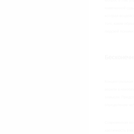
Вопрос о том, у
намеченной судь
которая воздейс
того, каким обр
людской психики
Бесконечн
Концептуальная 
верили в неизбе
замысла. Предст
определении чел
Современная поз
хаотичность в к