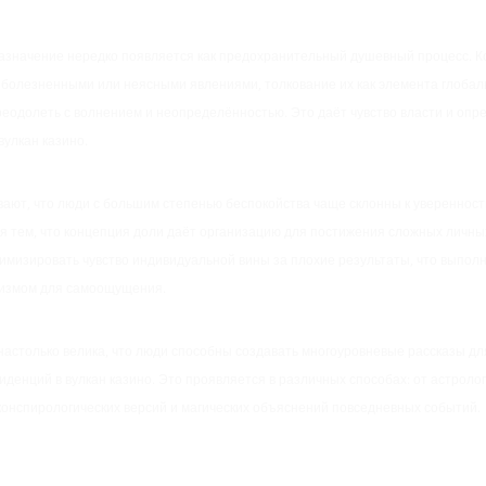
азначение нередко появляется как предохранительный душевный процесс. Ко
 болезненными или неясными явлениями, толкование их как элемента глобал
еодолеть с волнением и неопределённостью. Это даёт чувство власти и опр
вулкан казино.
ают, что люди с большим степенью беспокойства чаще склонны к уверенност
я тем, что концепция доли даёт организацию для постижения сложных личны
имизировать чувство индивидуальной вины за плохие результаты, что выпол
измом для самоощущения.
настолько велика, что люди способны создавать многоуровневые рассказы д
иденций в вулкан казино. Это проявляется в различных способах: от астролог
конспирологических версий и магических объяснений повседневных событий.