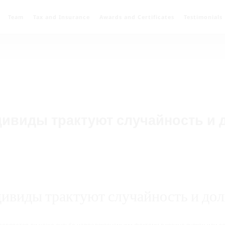
Team
Tax and Insurance
Awards and Certificates
Testimonials
дивиды трактуют случайность и
дивиды трактуют случайность и до