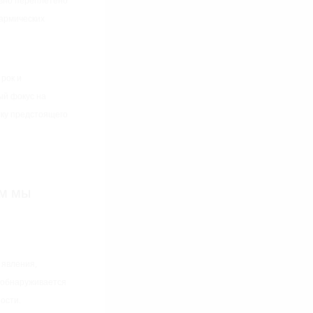
ывно переплетено
кармических
рок и
ый фокус на
тку предстоящего
ом мы
 явления,
 обнаруживается
ости.