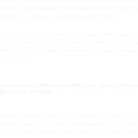
Китайская мысль даёт понятие “минъюнь” (предназначение), которое неразр
авновесия и гармонии. Ведическая система развивает запутанную структуру 
орой актуальные явления являются продуктом прошлых активности.
ют, что члены социоцентричных цивилизаций в большей степени доверяют в 
сть, в то время как персоналистские цивилизации делают более значительн
контроле и хаосе. Эти вариации отражаются на принятие решений, разрабо
призные события.
ие власти и убеждение в фортуну: каким образ
риумфы и провалы
я является стремление переоценивать свою возможность воздействовать на
тельно определяются случайностью. Этот феномен конкретно выразительно
бавах, финансовой деятельности и иных сферах с существенной мерой неясн