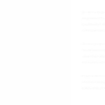
Доверие в предн
соприкасаются с
поддерживает пр
хаотичном мире 
Анализы раскрыв
Это мотивируетс
также может мин
охранным механ
Нужда в смысле 
хаотичных коинц
нумерологии до 