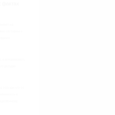
х фактах
лияют на
мые паттерны в
ования
, и игнорировать
его догадки
 того как что-то
избежность и
ределённому