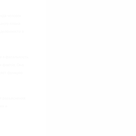
гда человек
ьного плана
еделённости в
и в фатальность.
х фактов. Она
няет функцию
ля разъяснения
ии и