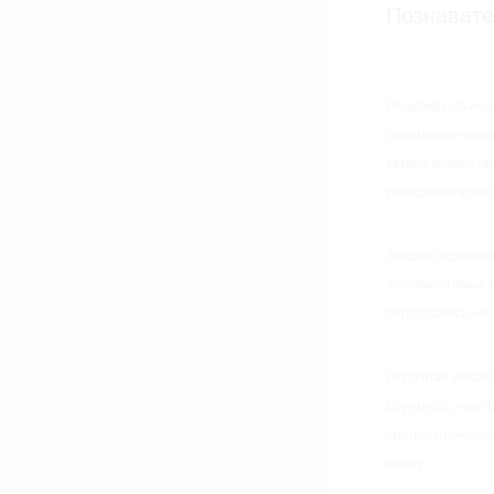
Познавате
Индивидуальное
понимание непр
казино вулкан п
убеждения в пре
Эффект одобрени
несовместимые им
оправдались, но
Обратная искаже
случилось, нам 
предназначение,
плану.