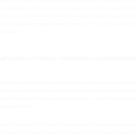
правляется ли наша судьба непредсказуемыми фактами в казино вулкан или з
бой, беспокоит людей на на протяжении периода эпох. Это фундаментальная
твует на наше понимание мира, решения и манеру понимания текущих явлен
азом люди понимают непредсказуемость и рок в
Вулкан казино
, показывает кл
 и реакций.
ый дискуссия между произволом и предопреде
спор между детерминизмом и непредсказуемостью берёт начало в древние в
жность всех событий, считая, что всё случающееся является компонентом все
авители эпикурейской школы, в противоположность, отводили большую место
овеческой участи.
нание показывает более сложную образ реальности. Квантовая физика пок
азино вулкан на атомном масштабе, в то время как обычная теория описывае