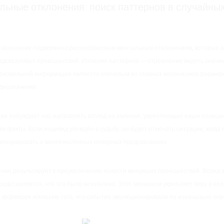
льные отклонения: поиск паттернов в случайны
 осознание подвержено разнообразным ментальным отклонениям, которые в
едсказуемых происшествий. Иллюзия паттернов — стремление видеть значи
роизвольной информации является ключевым из главных механизмов формир
дназначение.
я побуждает нас направлять взгляд на явления, укрепляющие наши позиции
 факты. Если индивид убеждён в судьбу, он будет отмечать ситуации, когда 
 игнорировать о многочисленных неверных предсказаниях.
ние результирует к преувеличению ясности минувших происшествий. Вслед за
представляется, что это было неизбежно. Этот механизм укрепляет веру в не
 формируя иллюзию того, что события эволюционировали по изначально оп