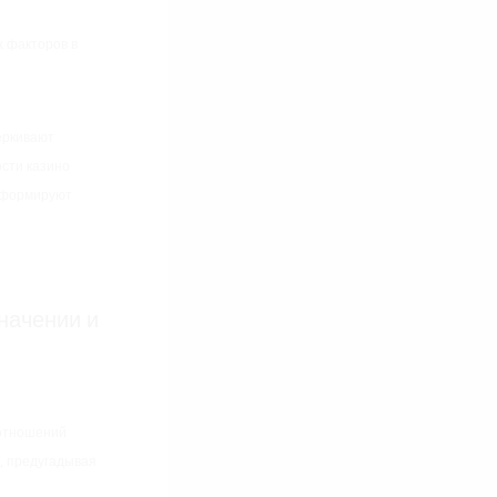
х факторов в
ёркивают
сти казино
я формируют
начении и
 отношений
, предугадывая