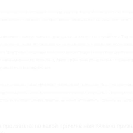
проявляют конфликтующие позиции: уверены в свою умение влиять на конк
 одновременно связывая альтернативные происшествия предназначению или
 исполняет важную часть в индивидуальном восприятии случайности. Ряд че
 или несчастными, что сказывается на их активность и ожидания. Исследова
что “фортунные” индивиды постоянно демонстрируют конкретные действенн
к инновационным перспективам, более эффективно обнаруживают хорошие ф
уникативные взаимодействия.
хов и поражений также проявляет любопытные тенденции. Люди предраспол
вои победы собственным особенностям и усилиям, а провалы — внешним ус
 способ оберегает самовосприятие, но может блокировать освоению на заблу
 произвола: по какой причине нам тяжело призн
к