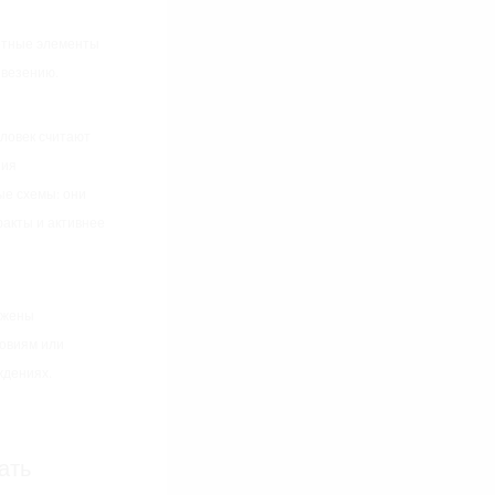
ретные элементы
 везению.
ловек считают
ния
ые схемы: они
акты и активнее
ожены
ловиям или
ждениях.
ать