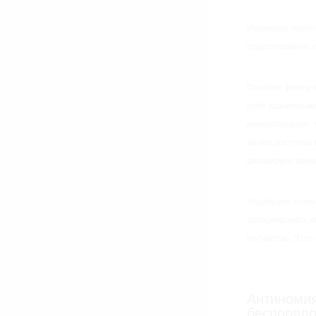
Индивиды часто 
существования,
Понятие фортуны
себя удачливыми
демонстрируют, 
более доступны 
формируют комм
Атрибуция успе
ассоциировать с
несчастью. Этот
Антиномия
беспорядо