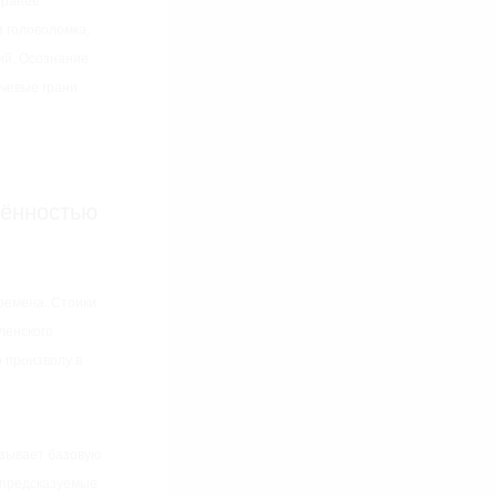
аранее
 головоломка,
ий. Осознание
ючевые грани
лённостью
ремена. Стоики
ленского
 произволу в
азывает базовую
т предсказуемые