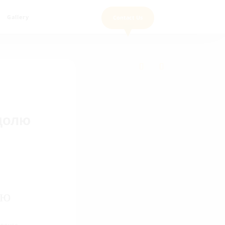
Gallery
Contact Us
▼
 долю
лю