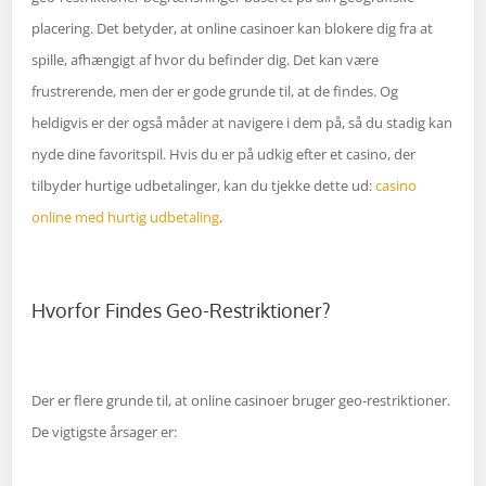
placering. Det betyder, at online casinoer kan blokere dig fra at
spille, afhængigt af hvor du befinder dig. Det kan være
frustrerende, men der er gode grunde til, at de findes. Og
heldigvis er der også måder at navigere i dem på, så du stadig kan
nyde dine favoritspil. Hvis du er på udkig efter et casino, der
tilbyder hurtige udbetalinger, kan du tjekke dette ud:
casino
online med hurtig udbetaling
.
Hvorfor Findes Geo-Restriktioner?
Der er flere grunde til, at online casinoer bruger geo-restriktioner.
De vigtigste årsager er: