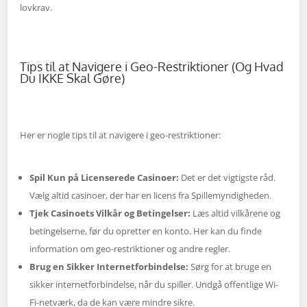
lovkrav.
Tips til at Navigere i Geo-Restriktioner (Og Hvad
Du IKKE Skal Gøre)
Her er nogle tips til at navigere i geo-restriktioner:
Spil Kun på Licenserede Casinoer:
Det er det vigtigste råd.
Vælg altid casinoer, der har en licens fra Spillemyndigheden.
Tjek Casinoets Vilkår og Betingelser:
Læs altid vilkårene og
betingelserne, før du opretter en konto. Her kan du finde
information om geo-restriktioner og andre regler.
Brug en Sikker Internetforbindelse:
Sørg for at bruge en
sikker internetforbindelse, når du spiller. Undgå offentlige Wi-
Fi-netværk, da de kan være mindre sikre.