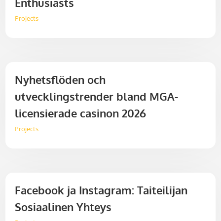
Enthusiasts
Projects
Nyhetsflöden och
utvecklingstrender bland MGA-
licensierade casinon 2026
Projects
Facebook ja Instagram: Taiteilijan
Sosiaalinen Yhteys