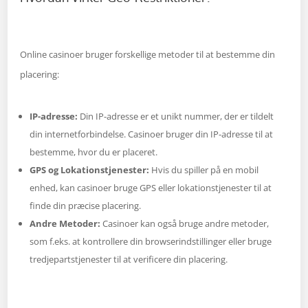
Online casinoer bruger forskellige metoder til at bestemme din
placering:
IP-adresse:
Din IP-adresse er et unikt nummer, der er tildelt
din internetforbindelse. Casinoer bruger din IP-adresse til at
bestemme, hvor du er placeret.
GPS og Lokationstjenester:
Hvis du spiller på en mobil
enhed, kan casinoer bruge GPS eller lokationstjenester til at
finde din præcise placering.
Andre Metoder:
Casinoer kan også bruge andre metoder,
som f.eks. at kontrollere din browserindstillinger eller bruge
tredjepartstjenester til at verificere din placering.